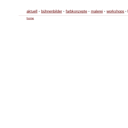
aktuell
•
bühnenbilder
•
farbkonzepte
•
malerei
•
workshops
•
home